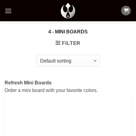
Skip
to
content
4 - MINI BOARDS
FILTER
Refresh Mini Boards
Order a mini board with your favorite colors.